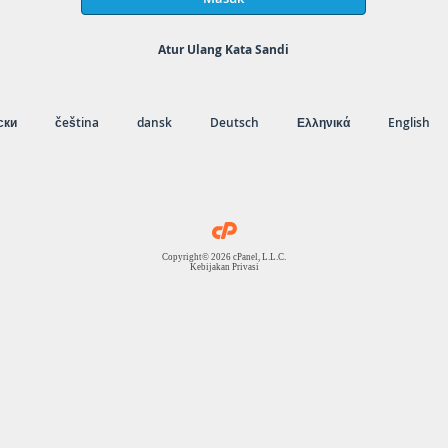
Atur Ulang Kata Sandi
ски
čeština
dansk
Deutsch
Ελληνικά
English
Copyright© 2026 cPanel, L.L.C.
Kebijakan Privasi